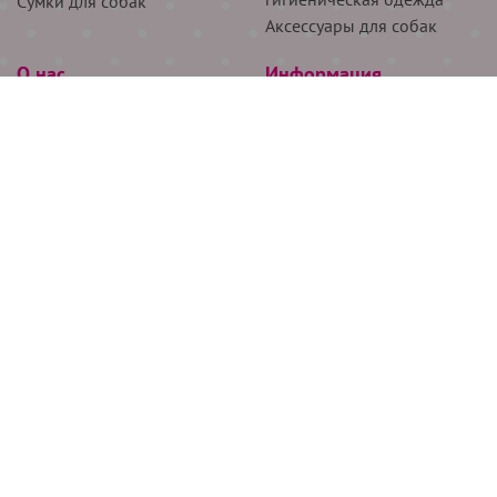
Сумки для собак
Аксессуары для собак
О нас
Информация
Партнёрам
Снятие мерок
Акции
Доставка
О нас
Возврат
Новости
Где купить
Бренды
Блог
Контакты
Следите за нами
+7 (926) 311-64-74
+7 (495) 314-38-00
Все права защищены ООО “Де Бирс”