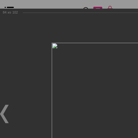
0
₽
0
84
из
102
Список сравнения
Все товары
Фильтр
Главная
Общение
Фотогалерея
Клиенты Дог Бутик
Клиенты Дог Бутик
Клиенты Дог Бутик