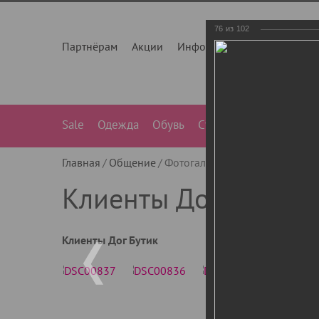
76
из
102
Партнёрам
Акции
Инфо
О нас
Контакты
Sale
Одежда
Обувь
Сумки
Лежанки
Ле
Главная
Общение
Фотогалерея
Клиенты Дог Бу
Клиенты Дог Бутик
Клиенты Дог Бутик