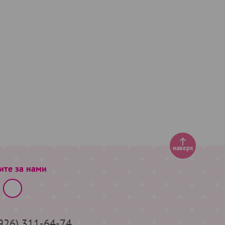
наверх
ите за нами
(926) 311-64-74