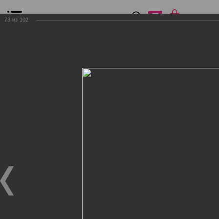
0
₽
0
73
из
102
Список сравнения
Все товары
Фильтр
Главная
Общение
Фотогалерея
Клиенты Дог Бутик
Клиенты Дог Бутик
Клиенты Дог Бутик