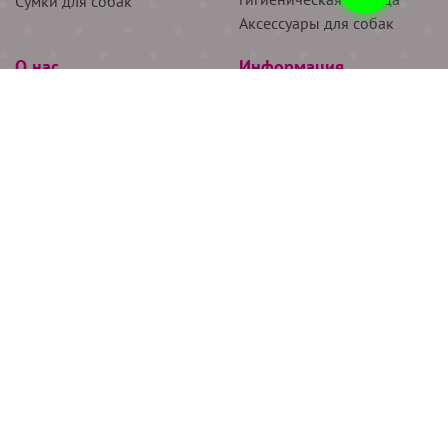
Сумки для собак
Аксессуары для собак
О нас
Информация
Партнёрам
Снятие мерок
Акции
Доставка
О нас
Возврат
Новости
Где купить
Бренды
Блог
Контакты
Следите за нами
+7 (926) 311-64-74
+7 (495) 314-38-00
Все права защищены ООО “Де Бирс”