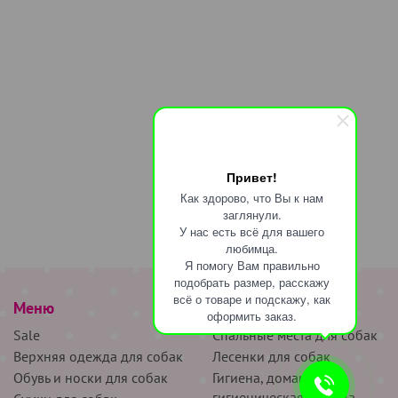
Привет!
Как здорово, что Вы к нам
заглянули.
У нас есть всё для вашего
любимца.
Я помогу Вам правильно
подобрать размер, расскажу
всё о товаре и подскажу, как
Меню
наверх
оформить заказ.
Sale
Спальные места для собак
Верхняя одежда для собак
Лесенки для собак
Обувь и носки для собак
Гигиена, домашняя и
гигиеническая одежда