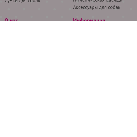
Сумки для собак
Аксессуары для собак
О нас
Информация
Партнёрам
Снятие мерок
Акции
Доставка
О нас
Возврат
Новости
Где купить
Бренды
Блог
Контакты
Следите за нами
+7 (926) 311-64-74
+7 (495) 314-38-00
Все права защищены ООО “Де Бирс”