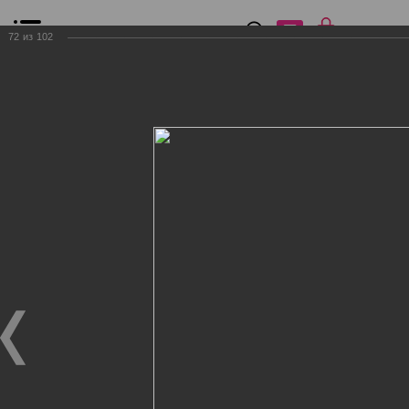
0
₽
0
72
из
102
Список сравнения
Все товары
Фильтр
Главная
Общение
Фотогалерея
Клиенты Дог Бутик
Клиенты Дог Бутик
Клиенты Дог Бутик