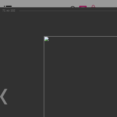
0
₽
0
71
из
102
Список сравнения
Все товары
Фильтр
Главная
Общение
Фотогалерея
Клиенты Дог Бутик
Клиенты Дог Бутик
Клиенты Дог Бутик