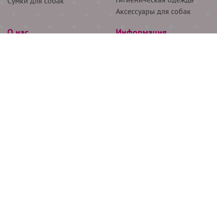
Сумки для собак
Аксессуары для собак
О нас
Информация
Партнёрам
Снятие мерок
Акции
Доставка
О нас
Возврат
Новости
Где купить
Бренды
Блог
Контакты
Следите за нами
+7 (926) 311-64-74
+7 (495) 314-38-00
Все права защищены ООО “Де Бирс”