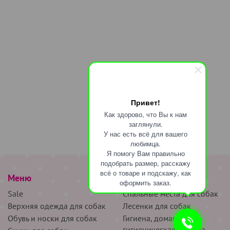
Привет!
Как здорово, что Вы к нам
заглянули.
У нас есть всё для вашего
любимца.
Я помогу Вам правильно
подобрать размер, расскажу
всё о товаре и подскажу, как
Меню
наверх
оформить заказ.
Sale
Спальные места для собак
Верхняя одежда для собак
Лесенки для собак
Обувь и носки для собак
Гигиена, домашняя и
гигиеническая одежда