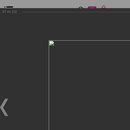
0
₽
0
67
из
102
Список сравнения
Все товары
Фильтр
Главная
Общение
Фотогалерея
Клиенты Дог Бутик
Клиенты Дог Бутик
Клиенты Дог Бутик