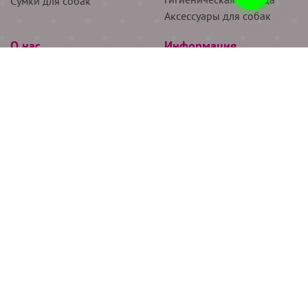
Сумки для собак
Аксессуары для собак
О нас
Информация
Партнёрам
Снятие мерок
Акции
Доставка
О нас
Возврат
Новости
Где купить
Бренды
Блог
Контакты
Следите за нами
+7 (926) 311-64-74
+7 (495) 314-38-00
Все права защищены ООО “Де Бирс”