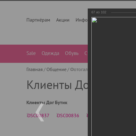
67
из
102
Партнёрам
Акции
Инфо
О нас
Контакты
Sale
Одежда
Обувь
Сумки
Лежанки
Ле
Главная
Общение
Фотогалерея
Клиенты Дог Бу
Клиенты Дог Бутик
Клиенты Дог Бутик