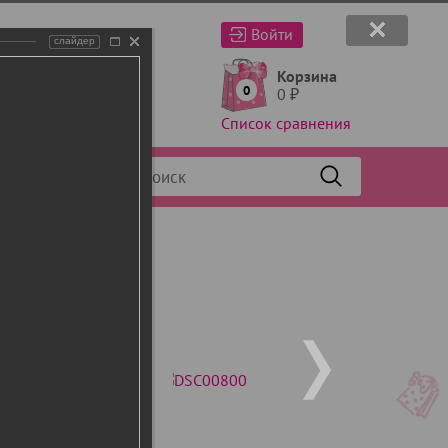
Войти
слайдер
Корзина
0
0
₽
Список сравнения
Фильтр