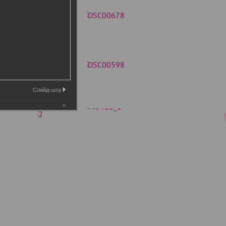
Слайд-шоу: