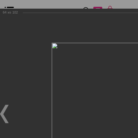
0
₽
0
64
из
102
Список сравнения
Все товары
Фильтр
Главная
Общение
Фотогалерея
Клиенты Дог Бутик
Клиенты Дог Бутик
Клиенты Дог Бутик