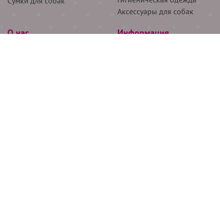
Сумки для собак
Аксессуары для собак
О нас
Информация
Партнёрам
Снятие мерок
Акции
Доставка
О нас
Возврат
Новости
Где купить
Бренды
Блог
Контакты
Следите за нами
+7 (926) 311-64-74
+7 (495) 314-38-00
Все права защищены ООО “Де Бирс”