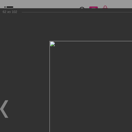
0
₽
0
62
из
102
Список сравнения
Все товары
Фильтр
Главная
Общение
Фотогалерея
Клиенты Дог Бутик
Клиенты Дог Бутик
Клиенты Дог Бутик