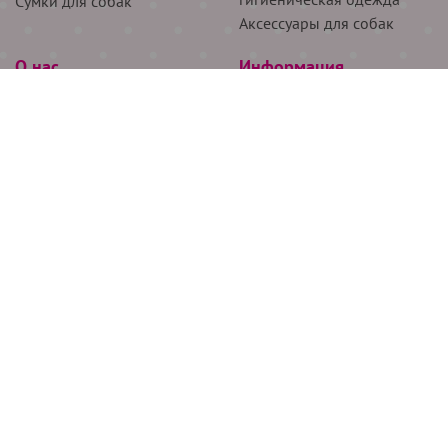
Сумки для собак
Аксессуары для собак
О нас
Информация
Партнёрам
Снятие мерок
Акции
Доставка
О нас
Возврат
Новости
Где купить
Бренды
Блог
Контакты
Следите за нами
+7 (926) 311-64-74
+7 (495) 314-38-00
Все права защищены ООО “Де Бирс”