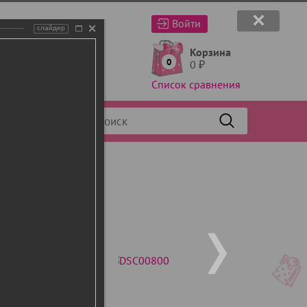
Войти
слайдер
Корзина
0
0
₽
Список сравнения
Фильтр