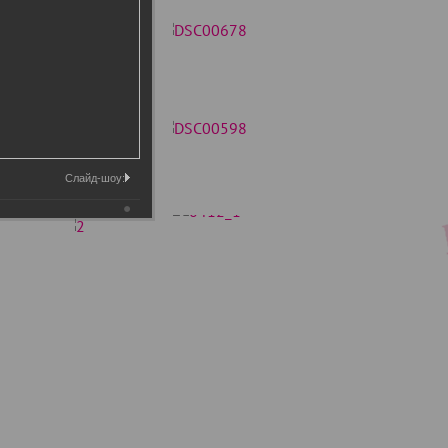
Слайд-шоу: