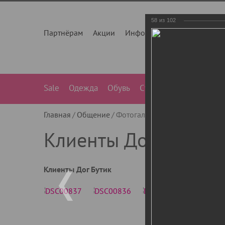
58
из
102
Партнёрам
Акции
Инфо
О нас
Контакты
Sale
Одежда
Обувь
Сумки
Лежанки
Ле
Главная
Общение
Фотогалерея
Клиенты Дог Бу
Клиенты Дог Бутик
Клиенты Дог Бутик