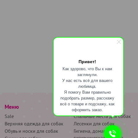
Привет!
Как здорово, что Вы к нам
заглянули.
У нас есть всё для вашего
любимца.
Я помогу Вам правильно
подобрать размер, расскажу
всё о товаре и подскажу, как
Меню
наверх
оформить заказ.
Sale
Спальные места для собак
Верхняя одежда для собак
Лесенки для собак
Обувь и носки для собак
Гигиена, домашняя и
гигиеническая одежда