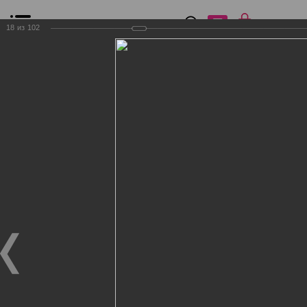
0
₽
0
18
из
102
Список сравнения
Все товары
Фильтр
Главная
Общение
Фотогалерея
Клиенты Дог Бутик
Клиенты Дог Бутик
Клиенты Дог Бутик