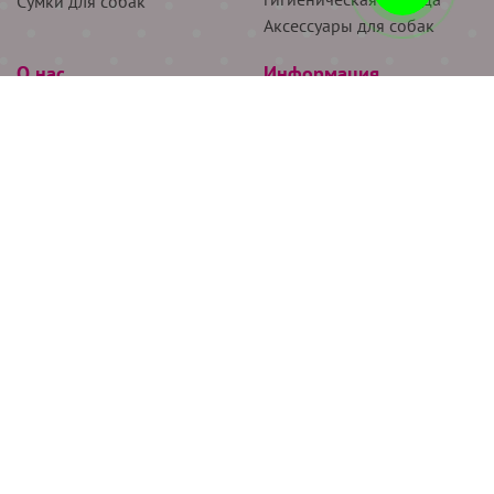
Сумки для собак
Аксессуары для собак
О нас
Информация
Партнёрам
Снятие мерок
Акции
Доставка
О нас
Возврат
Новости
Где купить
Бренды
Блог
Контакты
Следите за нами
+7 (926) 311-64-74
+7 (495) 314-38-00
Все права защищены ООО “Де Бирс”