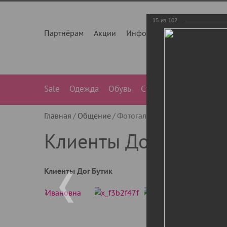
15
из
102
Партнёрам
Акции
Инфо
О нас
Контакты
Sale
Одежда
Обувь
Сумки
Лежанки
Ле
Главная
Общение
Фотогалерея
Клиенты Дог Бу
Клиенты Дог Бутик
Клиенты Дог Бутик