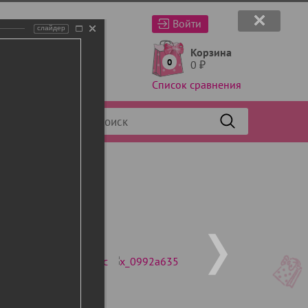
Войти
слайдер
Корзина
0
0
₽
Список сравнения
Фильтр