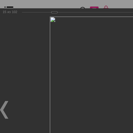
0
₽
0
15
из
102
Список сравнения
Все товары
Фильтр
Главная
Общение
Фотогалерея
Клиенты Дог Бутик
Клиенты Дог Бутик
Клиенты Дог Бутик