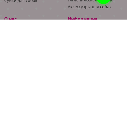
Сумки для собак
Аксессуары для собак
О нас
Информация
Партнёрам
Снятие мерок
Акции
Доставка
О нас
Возврат
Новости
Где купить
Бренды
Блог
Контакты
Следите за нами
+7 (926) 311-64-74
+7 (495) 314-38-00
Все права защищены ООО “Де Бирс”