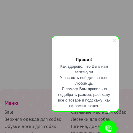
Привет!
Как здорово, что Вы к нам
заглянули.
У нас есть всё для вашего
любимца.
Я помогу Вам правильно
подобрать размер, расскажу
всё о товаре и подскажу, как
Меню
наверх
оформить заказ.
Sale
Спальные места для собак
Верхняя одежда для собак
Лесенки для собак
Обувь и носки для собак
Гигиена, домашняя и
гигиеническая одежда