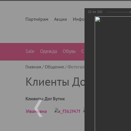
12
из
102
Партнёрам
Акции
Инфо
О нас
Контакты
Sale
Одежда
Обувь
Сумки
Лежанки
Ле
Главная
Общение
Фотогалерея
Клиенты Дог Бу
Клиенты Дог Бутик
Клиенты Дог Бутик