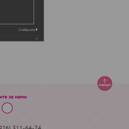
Слайд-шоу:
наверх
ите за нами
(926) 311-64-74