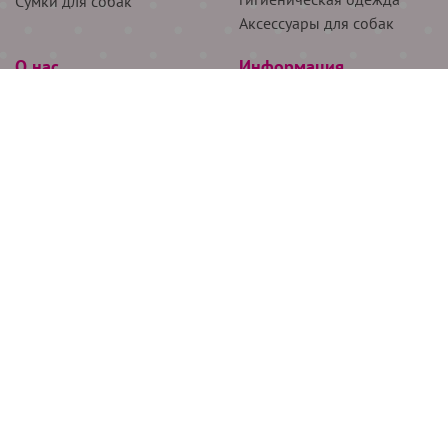
Сумки для собак
Аксессуары для собак
О нас
Информация
Партнёрам
Снятие мерок
Акции
Доставка
О нас
Возврат
Новости
Где купить
Бренды
Блог
Контакты
Следите за нами
+7 (926) 311-64-74
+7 (495) 314-38-00
Все права защищены ООО “Де Бирс”