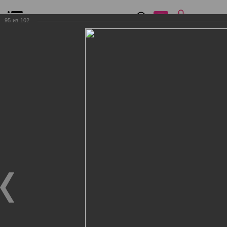
0
₽
0
95
из
102
Список сравнения
Все товары
Фильтр
Главная
Общение
Фотогалерея
Клиенты Дог Бутик
Клиенты Дог Бутик
Клиенты Дог Бутик