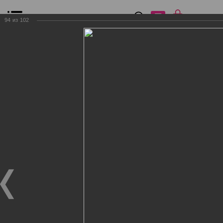
0
₽
0
94
из
102
Список сравнения
Все товары
Фильтр
Главная
Общение
Фотогалерея
Клиенты Дог Бутик
Клиенты Дог Бутик
Клиенты Дог Бутик