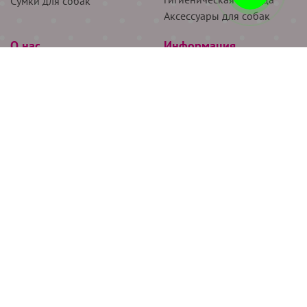
Сумки для собак
Аксессуары для собак
О нас
Информация
Партнёрам
Снятие мерок
Акции
Доставка
О нас
Возврат
Новости
Где купить
Бренды
Блог
Контакты
Следите за нами
+7 (926) 311-64-74
+7 (495) 314-38-00
Все права защищены ООО “Де Бирс”