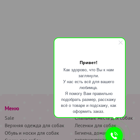
Привет!
Как здорово, что Вы к нам
заглянули.
У нас есть всё для вашего
любимца.
Я помогу Вам правильно
подобрать размер, расскажу
всё о товаре и подскажу, как
Меню
наверх
оформить заказ.
Sale
Спальные места для собак
Верхняя одежда для собак
Лесенки для собак
Обувь и носки для собак
Гигиена, домашняя и
гигиеническая одежда