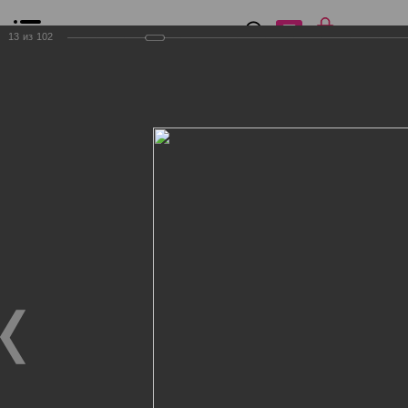
0
₽
0
13
из
102
Список сравнения
Все товары
Фильтр
Главная
Общение
Фотогалерея
Клиенты Дог Бутик
Клиенты Дог Бутик
Клиенты Дог Бутик