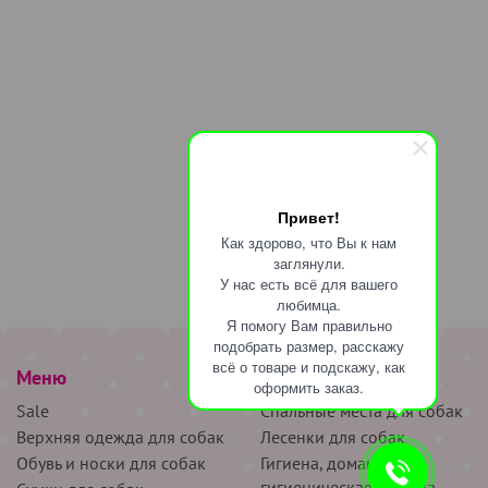
Привет!
Как здорово, что Вы к нам
заглянули.
У нас есть всё для вашего
любимца.
Я помогу Вам правильно
подобрать размер, расскажу
всё о товаре и подскажу, как
Меню
наверх
оформить заказ.
Sale
Спальные места для собак
Верхняя одежда для собак
Лесенки для собак
Обувь и носки для собак
Гигиена, домашняя и
гигиеническая одежда