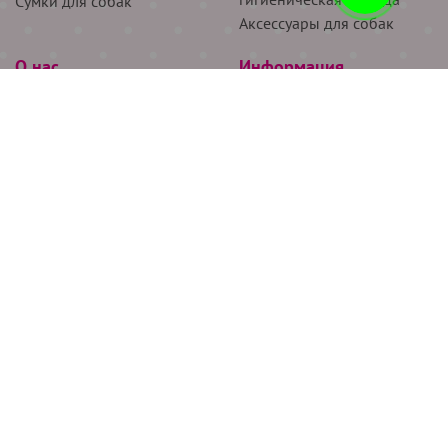
Сумки для собак
Аксессуары для собак
О нас
Информация
Партнёрам
Снятие мерок
Акции
Доставка
О нас
Возврат
Новости
Где купить
Бренды
Блог
Контакты
Следите за нами
+7 (926) 311-64-74
+7 (495) 314-38-00
Все права защищены ООО “Де Бирс”