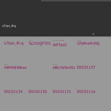
uTrjzo_8l-g