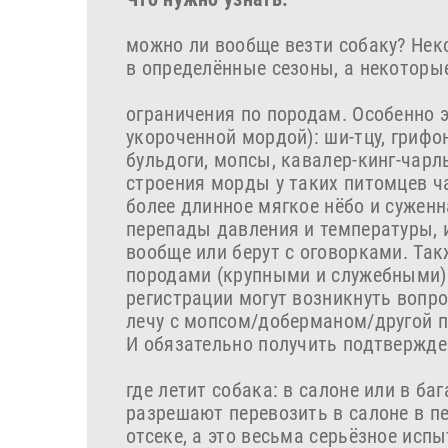
можно ли вообще везти собаку? Нек
в определённые сезоны, а некоторы
ограничения по породам. Особенно э
укороченной мордой): ши-тцу, грифо
бульдоги, мопсы, кавалер-кинг-чарль
строения морды у таких питомцев ч
более длинное мягкое нёбо и суженн
перепады давления и температуры, 
вообще или берут с оговорками. Та
породами (крупными и служебными):
регистрации могут возникнуть вопро
лечу с мопсом/доберманом/другой п
И обязательно получить подтвержде
где летит собака: в салоне или в ба
разрешают перевозить в салоне в пе
отсеке, а это весьма серьёзное исп