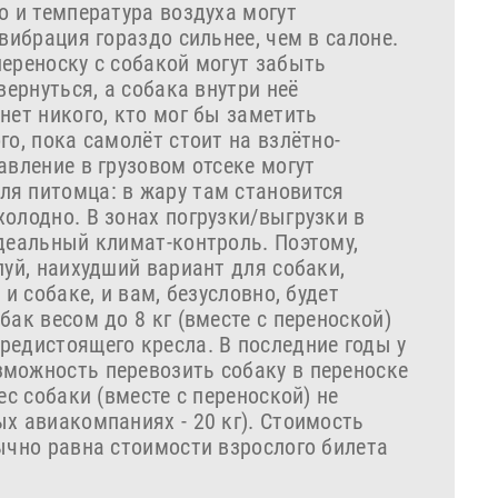
о и температура воздуха могут
вибрация гораздо сильнее, чем в салоне.
ереноску с собакой могут забыть
вернуться, а собака внутри неё
нет никого, кто мог бы заметить
го, пока самолёт стоит на взлётно-
авление в грузовом отсеке могут
я питомца: в жару там становится
олодно. В зонах погрузки/выгрузки в
идеальный климат-контроль. Поэтому,
луй, наихудший вариант для собаки,
 и собаке, и вам, безусловно, будет
бак весом до 8 кг (вместе с переноской)
редистоящего кресла. В последние годы у
можность перевозить собаку в переноске
ес собаки (вместе с переноской) не
х авиакомпаниях - 20 кг). Стоимость
ычно равна стоимости взрослого билета