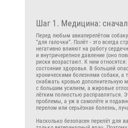
Шаг 1. Медицина: сначал
Перед любым авиаперелётом собаку 
“для галочки”. Полёт - это всегда с
негативно влияют на работу сердеч
и внутричерепное давление (оно по
риски возрастают. К ним относятся: 
состояние здоровья. В большей опа
хроническими болезнями собаки, а 
снабжать кровью дополнительную ма
с большим усилием, а жировые отло
лёгким полностью расправляться. Эт
проблемы, а уж в самолёте и подавн
перелом или серьёзная болезнь, лу
Насколько безопасен перелёт для в
только ветеринарный врач. Поэтому 