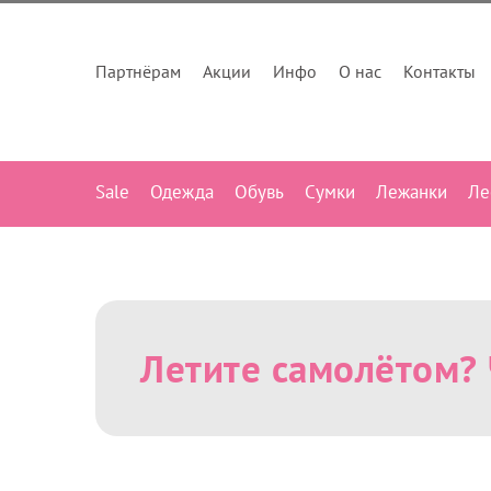
Партнёрам
Акции
Инфо
О нас
Контакты
Sale
Одежда
Обувь
Сумки
Лежанки
Ле
Летите самолётом? 