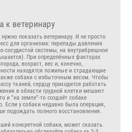
а к ветеринару
нужно показать ветеринару. И не просто
тресс для организма: перепады давления
но-сосудистой системы, на внутрибрюшное
вышается). При определённых факторах
порода, возраст, вес и, конечно,
сности находятся пожилые и страдающие
также собаки с избыточным весом. Чтобы
ссу тканей, сердцу приходится работать
жения в области грудной клетки мешают
о и “на земле”-то создаёт собаке
о. Если у собаки недавно была операция,
чше подождать полного восстановления.
ашей конкретной собаки, может сказать
обязательно обследуйте собаку за 2-3