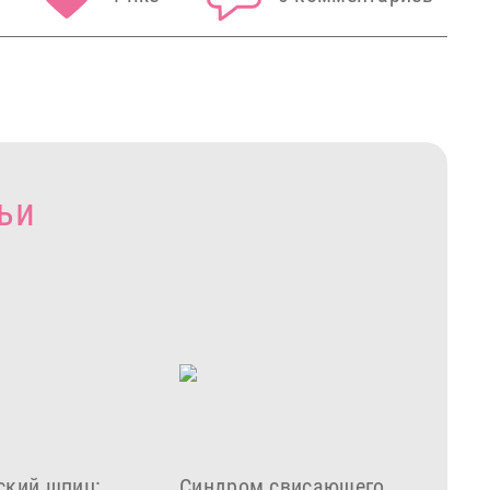
ьи
ский шпиц:
Синдром свисающего