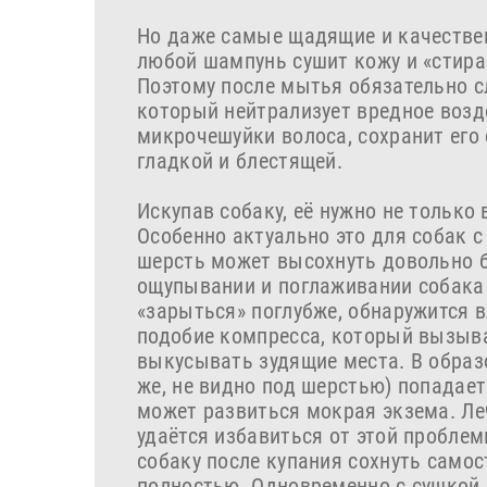
Но даже самые щадящие и качествен
любой шампунь сушит кожу и «стира
Поэтому после мытья обязательно с
который нейтрализует вредное возд
микрочешуйки волоса, сохранит его 
гладкой и блестящей.
Искупав собаку, её нужно не только 
Особенно актуально это для собак с
шерсть может высохнуть довольно б
ощупывании и поглаживании собака 
«зарыться» поглубже, обнаружится 
подобие компресса, который вызывае
выкусывать зудящие места. В образ
же, не видно под шерстью) попадает 
может развиться мокрая экзема. Леч
удаётся избавиться от этой проблем
собаку после купания сохнуть самос
полностью. Одновременно с сушкой