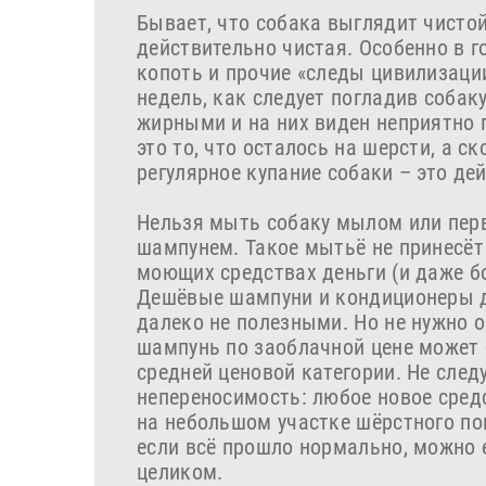
Бывает, что собака выглядит чистой,
действительно чистая. Особенно в г
копоть и прочие «следы цивилизации
недель, как следует погладив собаку
жирными и на них виден неприятно 
это то, что осталось на шерсти, а с
регулярное купание собаки – это де
Нельзя мыть собаку мылом или пе
шампунем. Такое мытьё не принесёт
моющих средствах деньги (и даже б
Дешёвые шампуни и кондиционеры д
далеко не полезными. Но не нужно о
шампунь по заоблачной цене может 
средней ценовой категории. Не сле
непереносимость: любое новое сред
на небольшом участке шёрстного пок
если всё прошло нормально, можно 
целиком.