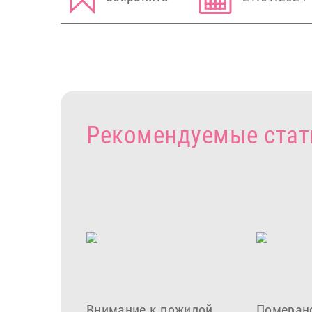
Рекомендуемые стат
Внимание к пожилой
Померан