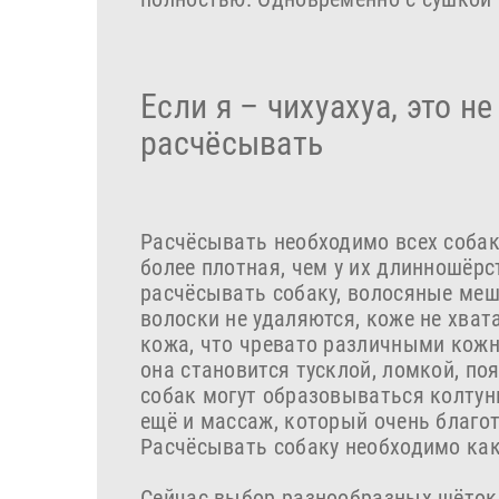
Если я – чихуахуа, это н
расчёсывать
Расчёсывать необходимо всех собак
более плотная, чем у их длинношёрс
расчёсывать собаку, волосяные ме
волоски не удаляются, коже не хват
кожа, что чревато различными кожн
она становится тусклой, ломкой, по
собак могут образовываться колтуны
ещё и массаж, который очень благот
Расчёсывать собаку необходимо как 
Сейчас выбор разнообразных щёток 