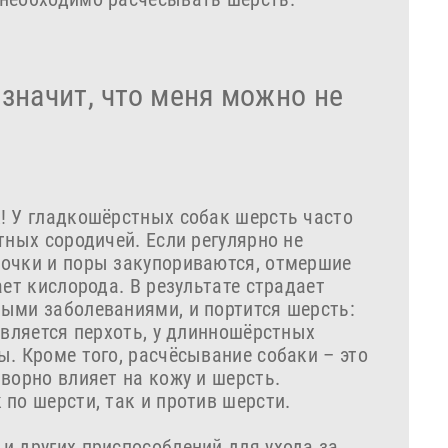
е значит, что меня можно не
! У гладкошёрстных собак шерсть часто
тных сородичей. Если регулярно не
шочки и поры закупориваются, отмершие
ает кислорода. В результате страдает
ыми заболеваниями, и портится шерсть:
является перхоть, у длинношёрстных
. Кроме того, расчёсывание собаки – это
ворно влияет на кожу и шерсть.
по шерсти, так и против шерсти.
и других приспособлений для ухода за