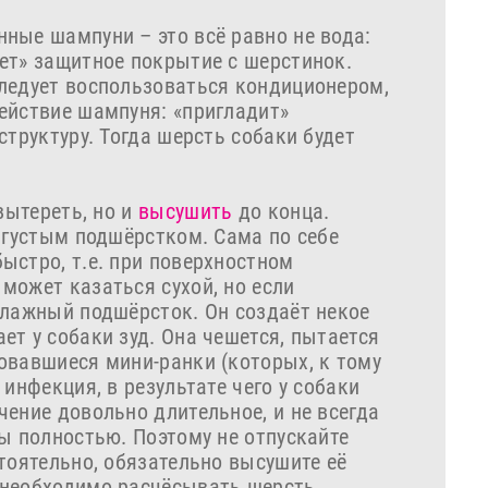
ные шампуни – это всё равно не вода:
ет» защитное покрытие с шерстинок.
ледует воспользоваться кондиционером,
ействие шампуня: «пригладит»
структуру. Тогда шерсть собаки будет
вытереть, но и
высушить
до конца.
 густым подшёрстком. Сама по себе
ыстро, т.е. при поверхностном
может казаться сухой, но если
влажный подшёрсток. Он создаёт некое
т у собаки зуд. Она чешется, пытается
овавшиеся мини-ранки (которых, к тому
инфекция, в результате чего у собаки
ение довольно длительное, и не всегда
ы полностью. Поэтому не отпускайте
тоятельно, обязательно высушите её
 необходимо расчёсывать шерсть.