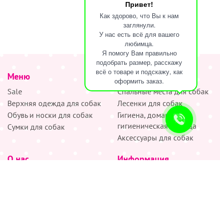
Привет!
Как здорово, что Вы к нам
заглянули.
У нас есть всё для вашего
любимца.
Я помогу Вам правильно
подобрать размер, расскажу
всё о товаре и подскажу, как
Меню
наверх
оформить заказ.
Sale
Спальные места для собак
Верхняя одежда для собак
Лесенки для собак
Обувь и носки для собак
Гигиена, домашняя и
гигиеническая одежда
Сумки для собак
Аксессуары для собак
О нас
Информация
Партнёрам
Снятие мерок
Акции
Доставка
О нас
Возврат
Новости
Где купить